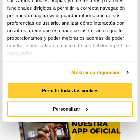
Utilizamos cookies propias y/o de terceros para fines
evaluar la mejora en el
funcionales dirigidos a permitir la correcta navegación
entrenamiento.
por nuestra página web, guardar información de sus
preferencias de usuario, analizar cómo interactúa con
Entrenar independientemente de la
nosotros, medir qué uso hace de los servicios que le
edad, el sexo y la condición física.
proporcionamos y poder mejorarlos además de poder
Divertirse de forma saludable.
mostrarle publicidad en función de sus hábitos y perfil de
navegación.
Para gestionar o deshabilitar las cookies pulse el botón
“Mostrar configuración”.
Mostrar configuración
Para consentir su utilización y confirmar que ha leído la
información proporcionada, pulse el botón “Aceptar”.
Puede obtener más información consultando nuestra
Permitir todas las cookies
Política de Cookies
.
Personalizar