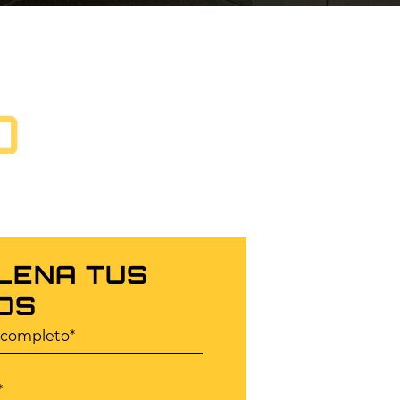
O
LENA TUS
OS