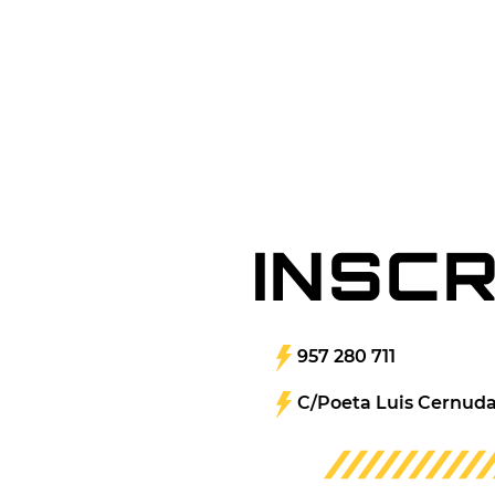
INSCR
957 280 711
C/Poeta Luis Cernuda