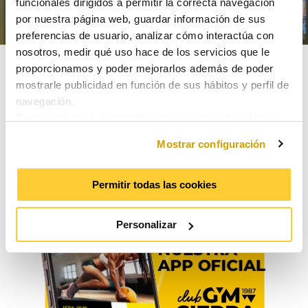
funcionales dirigidos a permitir la correcta navegación
por nuestra página web, guardar información de sus
preferencias de usuario, analizar cómo interactúa con
nosotros, medir qué uso hace de los servicios que le
proporcionamos y poder mejorarlos además de poder
mostrarle publicidad en función de sus hábitos y perfil de
navegación.
Para gestionar o deshabilitar las cookies pulse el botón
“Mostrar configuración”.
Mostrar configuración
Para consentir su utilización y confirmar que ha leído la
información proporcionada, pulse el botón “Aceptar”.
Puede obtener más información consultando nuestra
Permitir todas las cookies
Política de Cookies
.
Personalizar