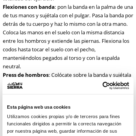
Flexiones con banda
: pon la banda en la palma de una
de tus manos y sujétala con el pulgar. Pasa la banda por
detrás de tu cuerpo y haz lo mismo con la otra mano.
Coloca las manos en el suelo con la misma distancia
entre los hombros y extiende las piernas. Flexiona los
codos hasta tocar el suelo con el pecho,
manteniéndolos pegados al torso y con la espalda
neutral.
Press de hombros
: Colócate sobre la banda y sujétala
con tus manos. Pega tus codos al cuerpo y eleva las
manos a la altura de tus hombros. Estira tus brazos por
encima de la cabeza y vuelve a la posición inicial.
Esta página web usa cookies
Remo
: Encuentra una barra o columna vertical y pon la
Utilizamos cookies propias y/o de terceros para fines
cinta alrededor de esta. Agarra ambos extremos con
funcionales dirigidos a permitir la correcta navegación
las dos manos y tensiónala a la altura del abdomen. Tira
por nuestra página web, guardar información de sus
de la banda hacia atrás con el pecho abierto y el