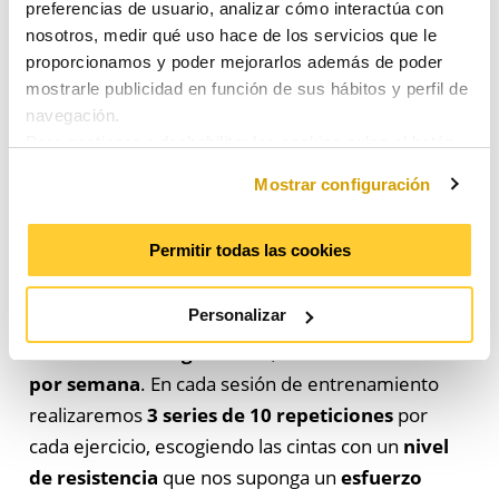
preferencias de usuario, analizar cómo interactúa con
antebrazo en paralelo a la cinta.
nosotros, medir qué uso hace de los servicios que le
Cómo usar las bandas de
proporcionamos y poder mejorarlos además de poder
resistencia para cumplir tus
mostrarle publicidad en función de sus hábitos y perfil de
objetivos
navegación.
Para gestionar o deshabilitar las cookies pulse el botón
“Mostrar configuración”.
Las bandas de resistencia son un aliado perfecto
Mostrar configuración
Para consentir su utilización y confirmar que ha leído la
para mantener una buena salud y mejorar la forma
información proporcionada, pulse el botón “Aceptar”.
física.
Puede obtener más información consultando nuestra
Permitir todas las cookies
Política de Cookies
.
Si queremos utilizarlas para ejercitar nuestra
Personalizar
musculatura, es conveniente que hagamos uso de
ellas con cierta
regularidad
, Al menos
tres veces
por semana
. En cada sesión de entrenamiento
realizaremos
3 series de 10 repeticiones
por
cada ejercicio, escogiendo las cintas con un
nivel
de resistencia
que nos suponga un
esfuerzo