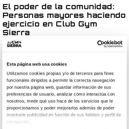
El poder de la comunidad:
Personas mayores haciendo
ejercicio en Club Gym
Sierra
El aislamiento social es otro de los grandes
enemigos del envejecimiento saludable. Ver a
Esta página web usa cookies
diario a
personas mayores haciendo ejercicio
en nuestras instalaciones es la mejor prueba de
Utilizamos cookies propias y/o de terceros para fines
funcionales dirigidos a permitir la correcta navegación
que el gimnasio es también un punto de
por nuestra página web, guardar información de sus
encuentro.
preferencias de usuario, analizar cómo interactúa con
nosotros, medir qué uso hace de los servicios que le
En
Club Gym Sierra
fomentamos un ambiente
proporcionamos y poder mejorarlos además de poder
familiar y cercano. Entrenar aquí significa rodearte
mostrarle publicidad en función de sus hábitos y perfil de
de personas con tus mismos objetivos, compartir
navegación.
experiencias y crear una rutina divertida que te
Para gestionar o deshabilitar las cookies pulse el botón