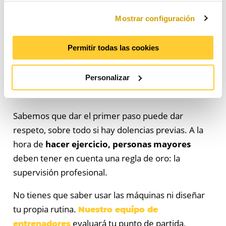
motive a salir de casa. No eres un número más;
“Mostrar configuración”.
Mostrar configuración
eres parte de una comunidad que se cuida
Para consentir su utilización y confirmar que ha leído la
información proporcionada, pulse el botón “Aceptar”.
mutuamente.
Puede obtener más información consultando nuestra
Permitir todas las cookies
Política de Cookies
.
¿Cómo empezar a hacer ejercicio
personas mayores de forma
Personalizar
segura?
Sabemos que dar el primer paso puede dar
respeto, sobre todo si hay dolencias previas. A la
hora de
hacer ejercicio, personas mayores
deben tener en cuenta una regla de oro: la
supervisión profesional.
No tienes que saber usar las máquinas ni diseñar
tu propia rutina.
Nuestro equipo de
evaluará tu punto de partida,
entrenadores