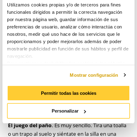
Utilizamos cookies propias y/o de terceros para fines
ponemos en cuclillas. Aguantaremos la posición
funcionales dirigidos a permitir la correcta navegación
durante unos segundos y volveremos a la posición
por nuestra página web, guardar información de sus
inicial paulatinamente.
preferencias de usuario, analizar cómo interactúa con
nosotros, medir qué uso hace de los servicios que le
Giro del pie a ambos lados
. Debes de sentarte y
proporcionamos y poder mejorarlos además de poder
apoyar el pie en una superficie que esté acolchada
mostrarle publicidad en función de sus hábitos y perfil de
y firme. Haz giros con el pie hacia la izquierda y
navegación.
hacia la derecha, sin mover la pierna de su lugar.
Para gestionar o deshabilitar las cookies pulse el botón
“Mostrar configuración”.
Realizarás varias series.
Mostrar configuración
Para consentir su utilización y confirmar que ha leído la
Caminar de talón
. Como su propio nombre
información proporcionada, pulse el botón “Aceptar”.
Puede obtener más información consultando nuestra
Permitir todas las cookies
indica, tenemos que caminar apoyando el talón
Política de Cookies
.
sobre el suelo y caminaremos 15 pasos en un
trayecto recto.
Personalizar
El juego del paño
. Es muy sencillo. Tira una toalla
o un trapo al suelo y siéntate en la silla en una