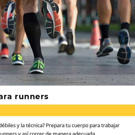
ara runners
ébiles y la técnica? Prepara tu cuerpo para trabajar
 runners y así correr de manera adecuada.